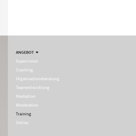
,
ANGEBOT
aktiver
Supervision
Hauptmenüpunkt
Coaching
Organisationsberatung
Teamentwicklung
Mediation
Moderation
,
Training
aktiver
Online
Submenüpunkt